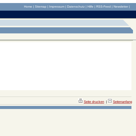
Home
|
Sitemap
|
Impressum
|
Datenschutz
|
Hilfe
|
RSS-Feed
|
Newsletter
|
Seite drucken
|
Seitenanfang