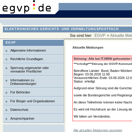
ELEKTRONISCHES GERICHTS- UND VERWALTUNGSPOSTFACH
»
Sie sind hier:
EGVP
Aktuelle Me
EGVP
Aktuelle Meldungen
Allgemeine Informationen
Störung: Alle bei IT.NRW gehosteten
Rechtliche Grundlagen
***erledigt***Störung der EGVP-Kommun
Sperrung ungenutzter oder
Betroffene Länder: Bund, Baden-Württem
verwaister Postfächer
Beginn: 03.06.2026 11:58
Voraussichtliches Ende: 03.06.2026 12:0
Informationen zu
Status: erledigt
Drittanwendungen
Aufgrund einer Störung sind die Gericht
Für Behörden
sowie die Bundesgerichte und Registerge
Für Bürger und Organisationen
An diese Teilnehmer können keine Nachr
Es wird mit Hochdruck an der Lösung de
Datenschutz
Wir bitten um Verständnis.
Ansprechpartner
Alle aktuellen Meldungen anzeigen