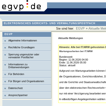
ELEKTRONISCHES GERICHTS- UND VERWALTUNGSPOSTFACH
»
Sie sind hier:
EGVP
Aktuelle Me
EGVP
Aktuelle Meldungen
Allgemeine Informationen
Hinweis: Alle bei IT.NRW gehosteten
Rechtliche Grundlagen
Wartungsarbeiten bei IT.NRW
Sperrung ungenutzter oder
Bundesweit
verwaister Postfächer
Beginn: 11.06.2026 04:00
Ende: 11.06.2026 05:00
Informationen zu
Status: aktuell
Drittanwendungen
Aufgrund von Wartungsarbeiten können N
Für Behörden
die Organisationen, Gerichtsvollzieher,
Für Bürger und Organisationen
und die Gerichte und Staatsanwaltschaf
über den elektronischen Rechtsverkehr 
Datenschutz
nur mit einer Verzögerung bearbeitet we
Ansprechpartner
In eilbedürftigen Angelegenheiten wählen