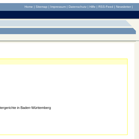
Home
|
Sitemap
|
Impressum
|
Datenschutz
|
Hilfe
|
RSS-Feed
|
Newsletter
|
tergerichte in Baden-Württemberg