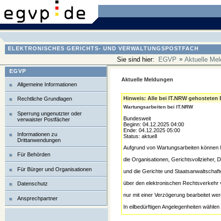
ELEKTRONISCHES GERICHTS- UND VERWALTUNGSPOSTFACH
»
Sie sind hier:
EGVP
Aktuelle Me
EGVP
Aktuelle Meldungen
Allgemeine Informationen
Hinweis: Alle bei IT.NRW gehosteten
Rechtliche Grundlagen
Wartungsarbeiten bei IT.NRW
Sperrung ungenutzter oder
Bundesweit
verwaister Postfächer
Beginn: 04.12.2025 04:00
Ende: 04.12.2025 05:00
Informationen zu
Status: aktuell
Drittanwendungen
Aufgrund von Wartungsarbeiten können N
Für Behörden
die Organisationen, Gerichtsvollzieher,
Für Bürger und Organisationen
und die Gerichte und Staatsanwaltschaf
über den elektronischen Rechtsverkehr 
Datenschutz
nur mit einer Verzögerung bearbeitet we
Ansprechpartner
In eilbedürftigen Angelegenheiten wählen