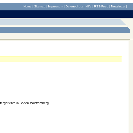
Home
|
Sitemap
|
Impressum
|
Datenschutz
|
Hilfe
|
RSS-Feed
|
Newsletter
|
tergerichte in Baden-Württemberg