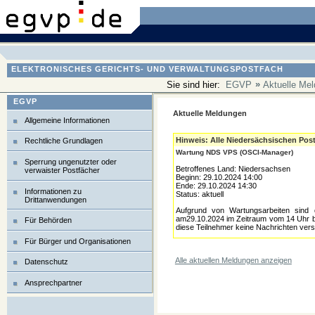
ELEKTRONISCHES GERICHTS- UND VERWALTUNGSPOSTFACH
»
Sie sind hier:
EGVP
Aktuelle Me
EGVP
Aktuelle Meldungen
Allgemeine Informationen
Hinweis: Alle Niedersächsischen Pos
Rechtliche Grundlagen
Wartung NDS VPS (OSCI-Manager)
Sperrung ungenutzter oder
Betroffenes Land: Niedersachsen
verwaister Postfächer
Beginn: 29.10.2024 14:00
Ende: 29.10.2024 14:30
Informationen zu
Status: aktuell
Drittanwendungen
Aufgrund von Wartungsarbeiten sind 
am29.10.2024 im Zeitraum vom 14 Uhr bi
Für Behörden
diese Teilnehmer keine Nachrichten ver
Für Bürger und Organisationen
Alle aktuellen Meldungen anzeigen
Datenschutz
Ansprechpartner