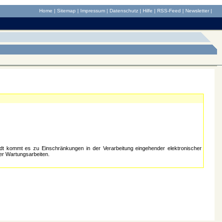
Home
|
Sitemap
|
Impressum
|
Datenschutz
|
Hilfe
|
RSS-Feed
|
Newsletter
|
dt kommt es zu Einschränkungen in der Verarbeitung eingehender elektronischer
er Wartungsarbeiten.