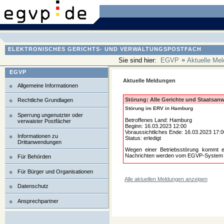
ELEKTRONISCHES GERICHTS- UND VERWALTUNGSPOSTFACH
»
Sie sind hier:
EGVP
Aktuelle Me
EGVP
Aktuelle Meldungen
Allgemeine Informationen
Störung: Alle Gerichte und Staatsan
Rechtliche Grundlagen
Störung im ERV in Hamburg
Sperrung ungenutzter oder
Betroffenes Land: Hamburg
verwaister Postfächer
Beginn: 16.03.2023 12:00
Voraussichtliches Ende: 16.03.2023 17:0
Informationen zu
Status: erledigt
Drittanwendungen
Wegen einer Betriebsstörung kommt es
Nachrichten werden vom EGVP-System emp
Für Behörden
Für Bürger und Organisationen
Alle aktuellen Meldungen anzeigen
Datenschutz
Ansprechpartner