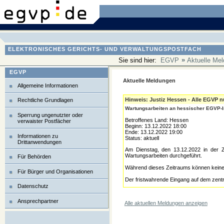
ELEKTRONISCHES GERICHTS- UND VERWALTUNGSPOSTFACH
»
Sie sind hier:
EGVP
Aktuelle Me
EGVP
Aktuelle Meldungen
Allgemeine Informationen
Hinweis: Justiz Hessen - Alle EGVP n
Rechtliche Grundlagen
Wartungsarbeiten an hessischer EGVP-In
Sperrung ungenutzter oder
Betroffenes Land: Hessen
verwaister Postfächer
Beginn: 13.12.2022 18:00
Ende: 13.12.2022 19:00
Informationen zu
Status: aktuell
Drittanwendungen
Am Dienstag, den 13.12.2022 in der Z
Wartungsarbeiten durchgeführt.
Für Behörden
Während dieses Zeitraums können keine
Für Bürger und Organisationen
Der fristwahrende Eingang auf dem zentr
Datenschutz
Ansprechpartner
Alle aktuellen Meldungen anzeigen